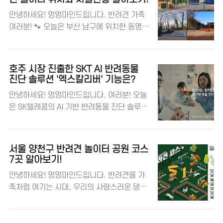
원 홈페이지 서울대공원의 소중한 가족, 사쿠
안녕하세요! 멍멍마인드입니다. 반려견 가족
라 1965년 태국에서 태어나 일본을 거쳐 우
여러분! 🐾 오늘은 부산 남구에 위치한 동명대
리나라에 온 사쿠라는, 59세의 나이로 우리
학교 캠퍼스 내에 새롭게 마련된 반려견 놀이
곁을 떠났습니다. 사람 나이로 치면 90세가
터 '동숲'에 대해 소개해 드리려고 해요. 도심
넘는 고령이었지만, 사쿠라는 서울대공원에
속에서 반려견과 함께 즐길 수 있는 멋진 공간
서 많은 이들에게 기쁨과 희망을 선사했습니
호주 시장 진출한 SKT AI 반려동물
이 생겼다는 소식, 함께 알아볼까요? 🌳🐕 댕
다. 사쿠라의 삶과 여정 사쿠라는 어린 시절
진단 솔루션 '엑스칼리버' 기능은?
댕이와 반려동물을 사랑하는 멍멍마인드! 🔎
일본의 서커스 공연에 참여하다가 2003년 서
안녕하세요! 멍멍마인드입니다. 여러분! 오늘
동명대학교 홈페이지 '동숲' 반려견 놀이터의
울대공원으로 오게 되었습니다. 처음에는 다
은 SK텔레콤의 AI 기반 반려동물 진단 솔루션
탄생 배경 부산시와 남구청, 그리고 동명대학
른 코끼리들과 어울리지 못했지만, 사육사들
'엑스칼리버'가 호주 시장에 진출하는 빅 뉴스
교가 손잡고 반려견과 그 가족들을 위한 특별
의 끊임없는 노력 끝에 가..
를 가지고 왔습니다. 세 가지 기사를 통해 엑
한 공간을 만들었어요. '동숲'은 사람과 동물
스칼리버의 호주 시장 진출 소식과 그 의미에
이 함께 교감하며 여가를 즐길 수 있는 복합문
서울 양천구 반려견 놀이터 공원 코스
대해 알아보았는데요, 각각의 기사에서 나온
화공간으로, 반려견 놀이터 지원사업의 결실
7곳 알아보기!
내용을 바탕으로 엑스칼리버의 혁신적인 기
로 탄생했습니다. 🎉 위치와 시설 안내 '동
안녕하세요! 멍멍마인드입니다. 반려견을 가
능과 전략적 파트너십을 살펴보겠습니다. 🐾
숲'은 남구 용당동에 위치한 동명대학교 정문
족처럼 여기는 시대, 우리의 사랑스러운 댕댕
자세한 내용은 각 기사의 본문을 확인해 주세
으로 진입하자마자 바로 오른편에서 만날 수
이 친구들과 함께 할 수 있는 공간을 찾는 것
요! 댕댕이와 반려동물을 사랑하는 멍멍마인
있어요. 연..
은 반려인에게 중요한 일입니다. 서울 양천구
드! 🔎 SKT 엑스칼리버 홈페이지 🌏 SKT와