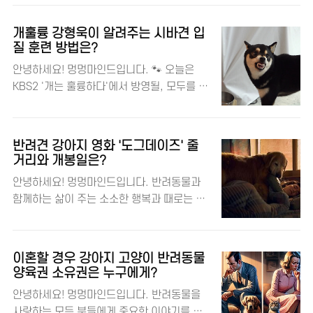
화를 조성..
별한 경험, '갤럭시 스튜디오 Pet'을 오픈했
개소 등 전국에 총 447곳입니다. 각 지역별로
다는 소식인데요, 이번 포스트에서는 이 혁신
운영하는 동물병원이 많아 참 다행입니다. 하
개훌륭 강형욱이 알려주는 시바견 입
적인 공간에 대해 자세히 알아보겠습니다! 🎉
지만 아쉽게도 세종특별자치시에는 설 연휴
질 훈련 방법은?
댕댕이와 반려동물을 사랑하는 멍멍마인드!
기간 동안 운영되는 동물병원이 없습니다. 세
안녕하세요! 멍멍마인드입니다. 🐾 오늘은
🔎 삼성전자 뉴스룸 반려동물과 함께하는 특
종에서 반려동물과 함께 지내시는 분들은 인
KBS2 '개는 훌륭하다'에서 방영될, 모두를 충
별한 체험, 갤럭시 스튜디오 Pet 🐶📸 2024
근 경기, 충남, 충북, 대전 지역의 동물병원을
격에 빠트린 시바견 '레오'의 이야기와 강형욱
년 2월 6일(화)부터 3월 10일(일)까지 운영되
미리 파악해 두시면..
훈련사의 해결법을 소개해드리려고 해요. 시
는 이 특별한 스튜디오는 국내 최초 펫 프렌들
바견 입질 문제로 고민이신 분들이라면 꼭 주
리 스타벅스 매장인 '스타벅스 더북한강R
반려견 강아지 영화 '도그데이즈' 줄
목해주세요! 댕댕이와 반려동물을 사랑하는
점'에 마련되었습니다. 여기서 반려동물과 함
거리와 개봉일은?
멍멍마인드! 🐕 강형욱 인스타그램 🐕‍🦺 시바견
께 갤럭시 S24 시리즈의 강력한 AI와 카메라
안녕하세요! 멍멍마인드입니다. 반려동물과
'레오', 가족을 공격하는 입질 폭군?! '개훌
기능을 체험할 수 있는데요, 펫 맞춤형 놀이공
함께하는 삶이 주는 소소한 행복과 때로는 예
륭'에서는 블랙탄 시바견 레오가 가족들, 특히
간과 포토 스팟에서 잊을 수 없는 순간을 기록
상치 못한 사건들을 담은 영화 '도그 데이
임신 중인 엄마 보호자에게 공격적인 입질을
해보세요..
즈'가 2024년 2월 7일(수)에 개봉합니다. 🐾
보이는 사건을 다룹니다. 레오의 예측 불가능
이 영화는 드라마 장르로 CJ ENM에서 배급
한 행동은 가정의 평화를 위협하고, 심지어 아
이혼할 경우 강아지 고양이 반려동물
을 맡았습니다. 러닝타임은 120분으로, 12세
기의 안전까지 걱정하게 만들었어요. 😱 🚨
양육권 소유권은 누구에게?
이상 관람가 등급을 받았습니다. 이번 포스팅
강형욱 훈련사의 충격적인 진단 강형욱 훈련
안녕하세요! 멍멍마인드입니다. 반려동물을
에서는 '도그 데이즈'의 출연진과 줄거리에 대
사는 레오의 문제 행동을 직접 확인한 후, "레
사랑하는 모든 분들에게 중요한 이야기를 나