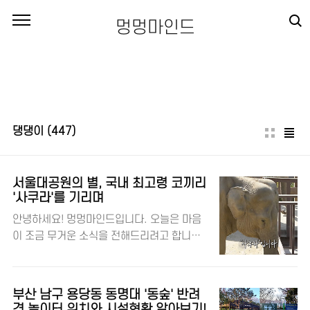
본문 바로가기
멍멍마인드
댕댕이
(447)
서울대공원의 별, 국내 최고령 코끼리
'사쿠라'를 기리며
안녕하세요! 멍멍마인드입니다. 오늘은 마음
이 조금 무거운 소식을 전해드리려고 합니다.
바로 서울대공원에서 오랜 시간 우리 곁을 밝
혀준 국내 최고령 코끼리 '사쿠라'가 하늘의
별이 되었다는 소식입니다. 🐘✨ 댕댕이와 반
부산 남구 용당동 동명대 '동숲' 반려
려동물을 사랑하는 멍멍마인드! 🔎 서울대공
견 놀이터 위치와 시설현황 알아보기!