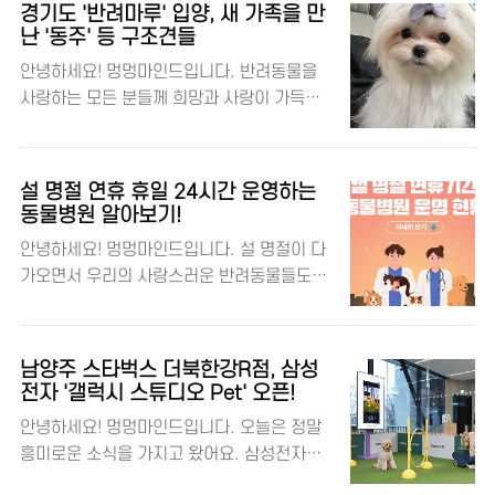
가 이러한 시대적 요구에 발맞춰 반려견과 함
호주의 의료기기 유통기업 ATX와의 파트너십
경기도 '반려마루' 입양, 새 가족을 만
께 즐길 수 있는 이색 관광코스를 선보였는데
먼저, 연합뉴스 기사에 따르면, SK텔레콤은
난 '동주' 등 구조견들
요, 바로 '양천구 반려견 놀이터'입니다! 🐾✨
호주 최대 의료기기 유통기업인 에이티엑스
안녕하세요! 멍멍마인드입니다. 반려동물을
댕댕이와 반려동물을 사랑하는 멍멍마인드!
(ATX Medical Solutions)와 엑스칼리버의
사랑하는 모든 분들께 희망과 사랑이 가득한
📌 양천구청 홈페이지 양천구의 반려견 놀이
호주 내 유통을 위한 상용 계약을 체결했습
이야기를 전해드리고자 합니다. 오늘은 경기
터 코스 소개 🐕 서울 양천구는 반려견과 함께
니..
도에서 펼쳐진 감동적인 구조견 입양 소식과
할 수 있는 특별한 관광 코스를 선보였습니다.
함께, 반려동물 복합문화공간인 '반려마루'에
특히, 반려견 놀이터는 반려인과 반려견 모두
설 명절 연휴 휴일 24시간 운영하는
대해 소개해드리려고 해요. 🐶💕 댕댕이와 반
에게 즐거움을 선사하는 공간으로 주목받고
동물병원 알아보기!
려동물을 사랑하는 멍멍마인드! 🔎 경기도 홈
있어요. 아래 표를 통해 양천구 내에 위치한
안녕하세요! 멍멍마인드입니다. 설 명절이 다
페이지 경기도, 구조견에게 새 삶을 선물하다
반려견 놀이터 7곳의 상세 정보를 확인해 보
가오면서 우리의 사랑스러운 반려동물들도
2024년 2월 11일, 경기도는 화성의 한 강아
세요! 🐾✨ 번호 놀이터 명칭 위치 규모/유형
갑작스러운 질병이나 사고에 대비해야 할 필
지 번식장에서 구조된 687마리의 구조견 중
설치시설 1 용..
요성이 커지고 있습니다. 이번 포스트에서는
456마리가 새로운 가정으로 입양됐다는 희망
설 연휴 기간 동안 24시간 운영하는 동물병원
찬 소식을 전했습니다. 이는 전체 구조된 강아
남양주 스타벅스 더북한강R점, 삼성
에 대해 알아보고자 합니다. 🏥✨ 댕댕이와 반
지의 약 66%에 해당하는 수치로, 구조 5개월
전자 '갤럭시 스튜디오 Pet' 오픈!
려동물을 사랑하는 멍멍마인드! 🔎 농림축산
만에 이루어진 놀라운 성과입니다. 🎉 반려마
안녕하세요! 멍멍마인드입니다. 오늘은 정말
식품부 홈페이지 연휴 기간 지역별 동물병원
루, 반려동물과 도민이 함께하는 공간 경기도
흥미로운 소식을 가지고 왔어요. 삼성전자가
운영현황 🔍 이번 설 연휴기간 운영되는 동물
는 반려동물과 도민이 함께 행복할 수 있는 문
스타벅스와 손잡고 반려동물과 함께하는 특
병원은 서울 77개소, 부산 17개소, 대구 30