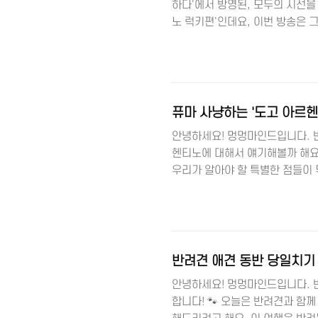
하다'에서 방영된, 모두의 시선을
노 럭키편'인데요, 이번 방송은 
댕이와 반려동물을 사랑하는 멍멍마
기 '개훌륭' 사상 최초로 표범과 
화제가 되었어요. 가족에겐 애교쟁
인 모습이 시청자들의 눈길을 끌었
가 곁에 ..
퓨마 사냥하는 '도고 아르헨
안녕하세요! 멍멍마인드입니다. 반
헨티노에 대해서 얘기해볼까 해요. 
우리가 알아야 할 특별한 점들이
려동물을 사랑하는 멍멍마인드! 도
헨티나에서 안토니오 노레스 마르
서도 충직한 사냥개를 만드는 것이
고 아르헨티노가 탄생했습니다. 특
그 중에서도 퓨마 사냥이..
반려견 애견 동반 당일치기 
안녕하세요! 멍멍마인드입니다. 
합니다! 🐾 오늘은 반려견과 함