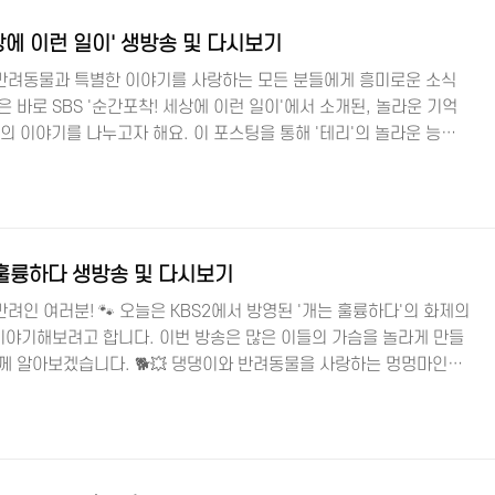
 인천대공원 반려견 놀이터 주소 인천광역시 남동구 무네미로 236(장수
상에 이런 일이' 생방송 및 다시보기
반려동물과 특별한 이야기를 사랑하는 모든 분들에게 흥미로운 소식
은 바로 SBS '순간포착! 세상에 이런 일이'에서 소개된, 놀라운 기억
'의 이야기를 나누고자 해요. 이 포스팅을 통해 '테리'의 놀라운 능력
기를 생방송 및 다시보기로 확인하는 방법까지 알려드릴게요! 댕댕이와
공식홈페이지 🐶 '테리', 강아지 탈을 쓴 천재? 대구의 한 가정집에
단순히 인형을 좋아하는 평범한 강아지가 아니에요. '테리'는 무려 52개
있으며, 이름을 듣자마자 해당 인형을 정확하게 가져오는 놀라운 능력을
 훌륭하다 생방송 및 다시보기
려인 여러분! 🐾 오늘은 KBS2에서 방영된 '개는 훌륭하다'의 화제의
 이야기해보려고 합니다. 이번 방송은 많은 이들의 가슴을 놀라게 만들
께 알아보겠습니다. 🐕💥 댕댕이와 반려동물을 사랑하는 멍멍마인드!
륭'에서 만난 역대급 고민견, 짜리 🚨 '개는 훌륭하다'는 매주 다양한
 많은 사랑을 받고 있는 프로그램입니다. 이번에 에피소드에는 신인
과 희원이 견습생으로도 출연했답니다. 그런데 이번 주는 평소와 조금 달
전원이 부상을 입는 사태가 발생했답니다. 😱 🔎 공식홈페이지 공격성