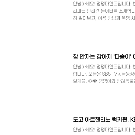
안녕하세요! 멍멍마인드입니다. 
리파크 반려견 놀이터를 소개합니다
히 알아보고, 이용 방법과 운영 시
을 무료로 즐길 수 있다는 사실!
김포도시관리공사 홈페이지 반려견
운영하는 이 놀이터는 반려견과 반
소형견과 대형견을 위한 별도의 구
벤치 등 다양한 편의시설도..
잠 안자는 강아지 '다솜이' 
안녕하세요! 멍멍마인드입니다. 
합니다. 오늘은 SBS TV동물농
릴게요. 🐶💖 댕댕이와 반려동물
면증, 그 비밀은 무엇일까? 🌜
니다. 대부분의 건강한 개들이 하
자지 않을까요? 할머니와 다솜이의
눈으로 할머니만 바라보다가 할머
온갖 노력을 ..
도고 아르헨티노 럭키편, K
안녕하세요! 멍멍마인드입니다. 반