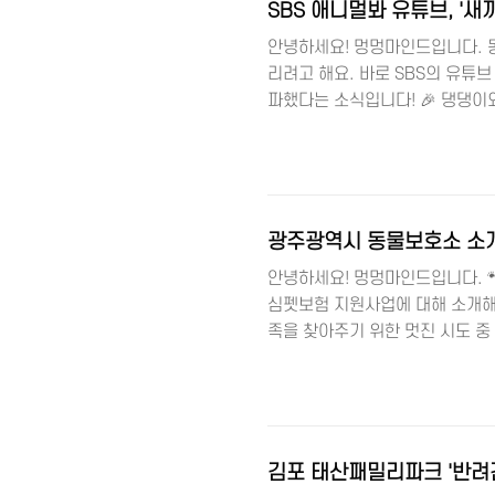
의 원인은..
SBS 애니멀봐 유튜브, '새
안녕하세요! 멍멍마인드입니다. 동
리려고 해요. 바로 SBS의 유튜브
파했다는 소식입니다! 🎉 댕댕이
새 지평을 연 '구해줘' 이번에 1
동물에 대한 따뜻한 관심과 사랑이
힌 새끼 고양이, 그 놀라운 구조
구하기 위한 구조대의 사투가 담겨
취하..
광주광역시 동물보호소 소개
안녕하세요! 멍멍마인드입니다. 
심펫보험 지원사업에 대해 소개해
족을 찾아주기 위한 멋진 시도 중 
주광역시 홈페이지 유기동물 입양,
호소의 문을 두드립니다. 이러한
삶을 선물하는 것과 같죠. 광주
한 유기동물들에게 희망의 빛을 선
🐱 2024년 2월 21일, 광주..
김포 태산패밀리파크 '반려견