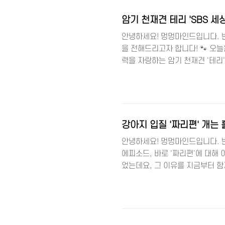
주세요. 🌧️ 항목 내용 시설명
동) 내..
암기 천재견 테리 'SBS 세
안녕하세요! 멍멍마인드입니다. 
을 전해드리고자 합니다! 🐾 오늘
력을 자랑하는 암기 천재견 '테리
과, 테리와 함께한 특별한 이야
반려동물을 사랑하는 멍멍마인드! 
서 살고 있는 몰티즈, '테리'는 
의 인형 이름을 모두 암기하고 
가지고 있..
강아지 입질 '짜리편' 개는
안녕하세요! 멍멍마인드입니다. 반
에피소드, 바로 '짜리편'에 대해
었는데요, 그 이유를 지금부터 함
📺 지난 에피소드 보러가기 '개훌
반려견의 문제 행동을 해결해주며
아이돌 그룹 n.SSign의 성윤
랐어요. 사상 최초로 주 보호자 