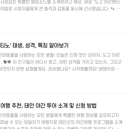
 사로잡은 특별한 에피소드를 소개하려고 해요. 바로 '도고 아르헨티
그야말로 시청자들에게 큰 충격과 감동을 동시에 선사했습니다. 🐾 댕
인드! 🐶 도고 아르헨티노 견종 정보 도고 아르헨티노, 럭키의 이야
맞짱(?)을 뜰 수 있다는 사냥개 출신, 도고 아르헨티노 '럭키'의 등장이
이지만, 외부인에게는 그 맹견 DNA를 숨길 수 없는 럭키의 이중적
죠. 📍 '개는 훌륭하다' 공식홈페이지 럭키의 두 얼굴 럭키는 보호자
티노' 태생, 성격, 특징 알아보기
려동물을 사랑하는 모든 분들! 오늘은 진짜 멋진 강아지, 도고 아르
🐕💖 이 친구들이 어디서 왔고, 어떤 성격을 가지고 있는지, 그리고
 무엇인지 한번 살펴볼게요. 준비됐나요? 시작해볼까요! 댕댕이와 반
고 아르헨티노, 어디서 왔니? 🌍 도고 아르헨티노는 1920년대 아르
티네즈 박사에 의해 처음 개발되었습니다. 박사의 목표는 강인하면
었죠. 이를 위해 여러 견종을 교배하여, 오늘날 우리가 알고 있는 도
히 이 견종은 큰 야생 동물 사냥에 탁월한 능력을 보여주었는데요,
여행 추천, 태안 야간 투어 소개 및 신청 방법
반려동물을 사랑하는 모든 분들에게 특별한 여행 정보를 공유하고자
께 떠날 수 있는 당일치기 여행지로 태안군의 야간여행 프로그램을 소개