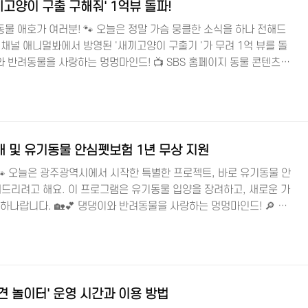
끼고양이 구출 구해줘' 1억뷰 돌파!
물 애호가 여러분! 🐾 오늘은 정말 가슴 뭉클한 소식을 하나 전해드
 채널 애니멀봐에서 방영된 '새끼고양이 구출기 '가 무려 1억 뷰를 돌
와 반려동물을 사랑하는 멍멍마인드! 📺 SBS 홈페이지 동물 콘텐츠의
억 뷰를 돌파한 '구해줘'는 단순히 숫자의 문제를 넘어서, 우리 사회에
 얼마나 큰지를 보여주는 사례라고 할 수 있어요. 🐱💖 하수관에 갇
 작전! 영상 속에서는 하수관에 빠져 탈진 상태에 이른 새끼 고양이를
 있습니다. 좁은 파이프 안에 갇혀 거의 일주일 동안 음식과 물도 섭
 및 유기동물 안심펫보험 1년 무상 지원
 오늘은 광주광역시에서 시작한 특별한 프로젝트, 바로 유기동물 안
드리려고 해요. 이 프로그램은 유기동물 입양을 장려하고, 새로운 가
하나랍니다. 🏡💕 댕댕이와 반려동물을 사랑하는 멍멍마인드! 🔎 광
 왜 중요할까요? 🤔 매년 수많은 동물들이 버려지거나 유기되어 보
 유기동물들에게 새로운 가정을 찾아주는 일은 이 친구들에게 두 번째
광역시와 DB손해보험㈜이 손을 잡고 시작한 이 프로젝트는 바로 이러
사하고자 합니다. 광주 동물보호소와 DB손해보험의 멋진 협약! 🐶
 놀이터' 운영 시간과 이용 방법