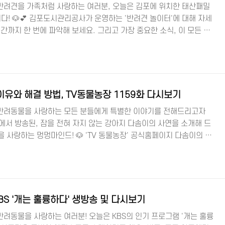
반려견을 가족처럼 사랑하는 여러분, 오늘은 김포에 위치한 태산패밀
! 🐶💕 김포도시관리공사가 운영하는 '반려견 놀이터'에 대해 자세
간까지 한 번에 파악해 보세요. 그리고 가장 중요한 소식, 이 모든 것
 댕댕이와 반려동물을 사랑하는 멍멍마인드! 🔎 김포시청 홈페이지 🔎
 놀이터의 특별한 점은 무엇일까요? 🐕 김포시시설관리공단에서
려인들을 위해 특별히 설계되었습니다. 2,301㎡의 넓은 공간에 중
역이 마련되어 있어요. 관리소, 격리장, 배변장, 음수전, 테이블 및
이유와 해결 방법, TV동물농장 1159화 다시보기
반려동물을 사랑하는 모든 분들에게 특별한 이야기를 전해드리고자
장에서 방송된, 잠을 전혀 자지 않는 강아지 다솜이의 사연을 소개해 드
을 사랑하는 멍멍마인드! 🐶 'TV 동물농장' 공식홈페이지 다솜이의 불
 할머니와 함께 사는 강아지 다솜이는 놀랍게도 1년 넘게 잠을 자지 않습
루에 최소 10시간 이상은 깊은 잠에 빠져야 하는데, 다솜이는 왜 잠을
 밤 🌌 밤이 되면, 할머니와 다솜이는 잠자리에 들지만, 다솜이는 뜬
니가 잠든 후에야 짖기 시작합니다. 할머니는 다솜이를 재우기 위해
BS '개는 훌륭하다' 생방송 및 다시보기
려동물을 사랑하는 여러분! 오늘은 KBS의 인기 프로그램 '개는 훌륭