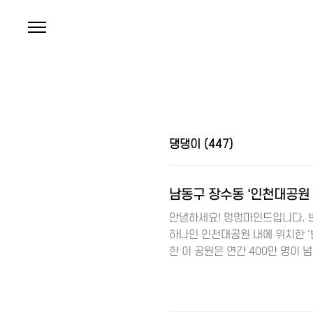
본문 바로가기
댕댕이
(447)
남동구 장수동 '인천대공원 
안녕하세요! 멍멍마인드입니다. 반
하나인 인천대공원 내에 위치한 '
한 이 공원은 연간 400만 명이
있는 최적의 장소랍니다. 🌳 댕
인천대공원 반려견 놀이터 소개 2
연중 무료로 이용할 수 있어요. 하