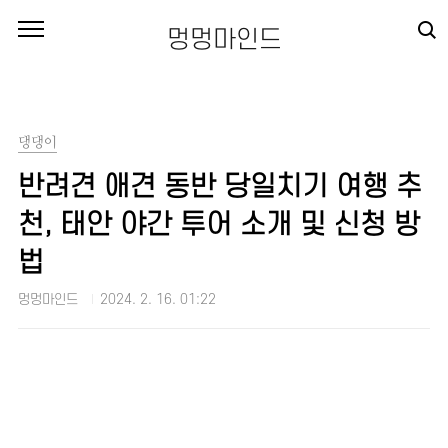
본문 바로가기
멍멍마인드
댕댕이
반려견 애견 동반 당일치기 여행 추
천, 태안 야간 투어 소개 및 신청 방
법
멍멍마인드
2024. 2. 16. 01:22