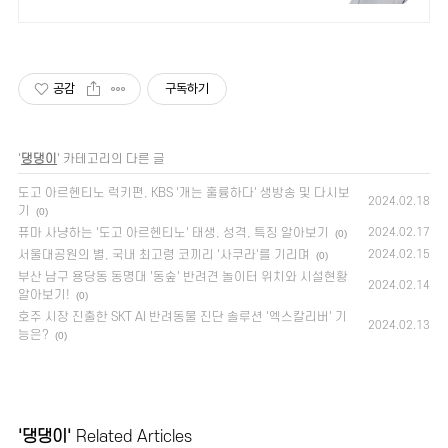
공감
구독하기
'
댕댕이
' 카테고리의 다른 글
도고 아르헨티노 럭키편, KBS '개는 훌륭하다' 생방송 및 다시보
2024.02.18
기
(0)
퓨마 사냥하는 '도고 아르헨티노' 태생, 성격, 특징 알아보기
2024.02.17
(0)
서울대공원의 별, 국내 최고령 코끼리 '사쿠라'를 기리며
2024.02.15
(0)
부산 남구 용당동 동명대 '동숲' 반려견 놀이터 위치와 시설현황
2024.02.14
알아보기!
(0)
호주 시장 진출한 SKT AI 반려동물 진단 솔루션 '엑스칼리버' 기
2024.02.13
능은?
(0)
'댕댕이'
Related Articles