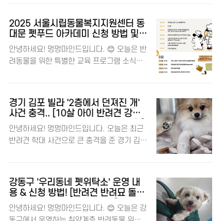
및..
고 해요! 🐶🍖 2025년 2월 21일부터 다시
분방송 채널SBS TV주요 코너판타스틱 구조
운영을 시작한다고 하는데요, 이용 요금부터
대 – 텐트공장 삼총사, 너희가 똥개를 아느냐
2025 서울시립동물복지지원센터 동
예약 방법, 위치까지 한눈에 알아볼 수 있도록
5화특별 미션갑과 함께하는 특별한 하루 만들
대문 펫푸드 아카데미 신청 방법 및
정리해 드릴게요! 🏕️ 충주 시민뿐만 아니라
일정 – 반려견 간식 만들기 강좌 총정
기 이번 방송에서는 지난주에 이어 재우네와
안녕하세요! 멍멍마인드입니다. 😊 오늘은 반
전국 어디서나 관심 있는 분들 많으실 것 같은
리
미려네 가족이 갑과 함께한 감동적인 이야기
려동물을 위한 특별한 교육 프로그램 소식을
데요, 함께 살펴볼까요? 😊 댕댕이와 반려동
가 이어질 예정이에요. 특히 유독 낯을 가..
들고 왔어요! 🐶🐾 서울시립동물복지지원센
물을 사랑하는 멍멍마인드! 탄금호 피크닉공
터 동대문에서 진행되는 ‘펫푸드 아카데미’ 특
원 개장 일정 및 운영 시간 ⏰개장일내용개장
강이에요! 반려견 건강 간식 만들기부터 영양
일2025년 2월 21일(수)운영일수요일 ~ 일요
경기 김포 빌라 '2층에서 던져진 개'
학까지 배우는 시간이라 관심 있는 분들 많으
일 (월·화 휴무)운영 시간(1차)낮 12시 ~ 오
사건 충격.. [10살 아이 반려견 강아
실 것 같아요. 지금부터 펫푸드 아카데미 일
지 동물 학대 위액트 구조 현재 상황]
후 4시운영 시간(2차)오후 6시 ~ 오후 10
안녕하세요! 멍멍마인드입니다. 오늘은 최근
정, 장소, 신청 방법 등 모든 정보를 한눈에 알
시 탄금호 피크닉공원은 2025년 2월 21일
반려견 학대 사건으로 큰 충격을 준 경기 김포
려드릴게요! 👇 댕댕이와 반려동물을 사랑하
(수)부터 운영을 재개해요!..
시에서 발생한 사건에 대해 전해드리려고 해
는 멍멍마인드! 🐕 펫푸드 아카데미 일정 및
요. 🐶 부모가 아이가 지켜보는 앞에서 반려
장소항목내용강의 기간(총 8회)3월 4일, 11
견을 2층 창밖으로 던진 사건이 알려지며 많
일, 18, 25일4월 6일, 20일, 26일, 27일강
강동구 '우리동네 펫위탁소' 운영 내
은 분들이 분노하고 안타까워하고 있는데요.
의 시간회차당 120분진행 장소서울시립동물
용 & 신청 방법! [반려견 반려묘 돌봄
자세한 내용 함께 알아볼게요. 🐾 댕댕이와
둔촌 상일쓰담쓰담 동물병원]
복지지원센터 동대문참가 대상성인, 청소년,
안녕하세요! 멍멍마인드입니다. 😊 오늘은 강
반려동물을 사랑하는 멍멍마인드! 🐕 경기 김
보호자 동반 어린이 펫푸드 아카데미는 3월과
동구에서 운영하는 취약계층 반려동물 위탁