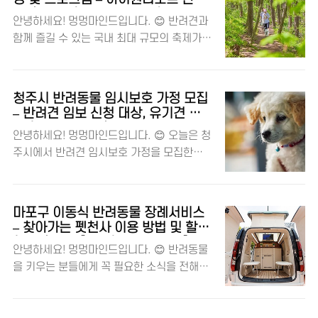
고급 매트리스와 동일한 소재를 사용해서 출
견 축제, 강형욱 북콘서트, 참가권 숙
안녕하세요! 멍멍마인드입니다. 😊 반려견과
시 직후 많은 관심을 받고 있어요. 지금부터
박권 티켓 가격
함께 즐길 수 있는 국내 최대 규모의 축제가
어떤 제품인지 자세히 소개해드릴게요! 댕댕
올해도 열린다는 소식이에요. ‘2025 댕댕트
이와 반려동물을 사랑하는 멍멍마인드! N32
레킹’이 강원 정선 하이원리조트에서 개최되
쪼꼬미 펫 매트리스 특징 🐶🐾 항목내용제품
는데요. 반려견과 반려인이 함께하는 특별한
명N32 쪼꼬미브랜드시몬스 N32소재아이슬
청주시 반려동물 임시보호 가정 모집
행사인 만큼, 많은 관심이 쏠리고 있어요!
란드 씨셀™, 린넨 자가드구성폼 매트리스 +
– 반려견 임보 신청 대상, 유기견 지
🐕 이번 포스팅에서는 2025 댕댕트레킹의 일
원 혜택 및 방법 총정리!
슬리브 포함사이즈스몰(S), 미디움(M)색상베
안녕하세요! 멍멍마인드입니다. 😊 오늘은 청
정, 프로그램, 특징 등을 한눈에 살펴볼게요.
이지, 오렌지, 블루두께11cm커버나일론 원
주시에서 반려견 임시보호 가정을 모집한다
댕댕이와 반려동물을 사랑하는 멍멍마인
단 + 발수 코팅 + 논슬립 가공 이번에 출시된
는 소식을 전해드리려고 해요. 반려동물 보호
드! 🐾 2025 댕댕트레킹 개요 항목내용행사
N32 쪼꼬미..
와 입양 활성화를 위한 좋은 기회이니 관심 있
명2025 댕댕트레킹개최 일정2025년 5월
는 분들은 꼭 확인해 보세요! 🐶🐱 댕댕이와
17일~18일, 5월 24일~25일 (총 2회)장소강
마포구 이동식 반려동물 장례서비스
반려동물을 사랑하는 멍멍마인드! 🏡 반려동
원 정선 하이원리조트(운탄고도 하늘길, 마운
– 찾아가는 펫천사 이용 방법 및 할인
물 임시보호란? 반려동물 임시보호는 청주시
혜택 총정리 [운구차, 장묘, 펫문]
틴 잔디광장 등)참여 규모약 1만 명의 반려인,
안녕하세요! 멍멍마인드입니다. 😊 반려동물
반려동물보호센터에서 보호 중인 유기동물
2,000마리 반려견 예상주최강원랜드, 하이
을 키우는 분들에게 꼭 필요한 소식을 전해드
중 공고 기간이 끝났거나 입양 희망자가 나타
원리조트특징국내 최대 반려견 동반 트레킹
려요. 마포구에서 이동식 반려동물 장례서비
나지 않은 동물을 대상으로 일정 기간 동안 가
..
스를 시작했어요! 🚐 반려동물이 떠난 후 장
정에서 보호하는 제도예요. 보통 '임시보