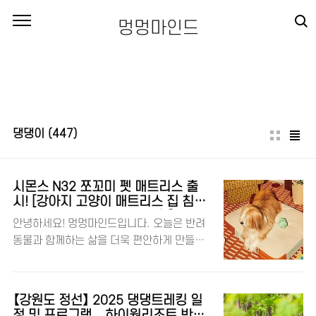
본문 바로가기
멍멍마인드
댕댕이
(447)
시몬스 N32 쪼꼬미 펫 매트리스 출
시! [강아지 고양이 매트리스 집 침대
특징 · 사이즈 · 크기 · 구매처]
안녕하세요! 멍멍마인드입니다. 오늘은 반려
동물과 함께하는 삶을 더욱 편안하게 만들어
줄 반가운 소식을 전해드릴게요! 시몬스가 반
려동물을 위한 매트리스를 처음으로 선보였
다는 사실, 알고 계셨나요? 그 이름도 귀여운
【강원도 정선】 2025 댕댕트레킹 일
‘N32 쪼꼬미’ 매트리스인데요, 사람이 쓰는
정 및 프로그램 – 하이원리조트 반려