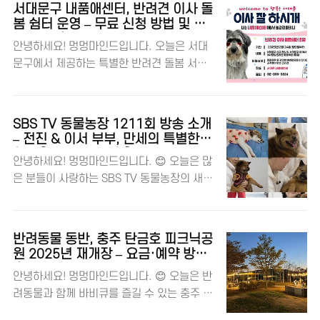
례를 어떻게 해야 할지 고민하는 보호자분들
호'라는 말을 줄여 '임보'라고 부르기도 해
서대문구 내품애센터, 반려견 이사 돌
을 위한 서비스인데요. 서울시 최초로 시행되
요. 임보를 통해 유기동물들은 새로운 가정을
봄 쉼터 운영 – 무료 신청 방법 및 이
는 만큼 많은 분들에게 도움이 될 것 같아요.
용 대상 총정리
찾을 수 있는 기회를 갖게 되고, 보호자는 반
안녕하세요! 멍멍마인드입니다. 오늘은 서대
자세한 내용 함께 알아볼까요? 댕댕이와 반려
려동물을 키울 수 있는 경험을 해볼 수 있어
문구에서 제공하는 특별한 반려견 돌봄 서비
동물을 사랑하는 멍멍마인드! 📌 마포구, 이
요. 😊 📌 신청 대상 및 방법 구분내용신청
스를 소개해 드릴게요. 이사하는 날, 반려견
동식 반려동물 장례서비스 시작! 구분내용서
대상청주시..
을 맡길 곳이 마땅치 않아 고민이신 분들에게
비스명찾아가는 펫천사 🚐시작일2025년 2
정말 유용한 소식이에요! 서대문구는 오는 2
월 20일대상마포구민할인 혜택이용료 60%
SBS TV 동물농장 1211회 방송 소개
월 24일부터 '서대문 내품애(愛)센터'에서 '반
할인, 75세 이상 독거어르신 반려가구 무료운
– 전진 & 이서 부부, 만세의 특별한
려견 이사 돌봄 쉼터'를 무료 운영한다고 해
하루 [똥개 입양 신청]
영 업체펫문 (02-322-1004) ‘찾아가는 펫천
안녕하세요! 멍멍마인드입니다. 😊 오늘은 많
요. 이 서비스를 통해 반려견을 안전하고 편안
사’ 서비스는 반려동물이 사망했을 때 장례지
은 분들이 사랑하는 SBS TV 동물농장의 새로
하게 맡길 수 있다고 하니, 관심 있는 분들은
도사가 반려동물 전용 운구차를 이용해 요청
운 미션과 감동적인 이야기를 소개해 드리려
끝까지 읽어보세요! 😊 댕댕이와 반려동물을
한 장소로 ..
고 해요. 이번 주 방송에서는 전진 & 이서 부
사랑하는 멍멍마인드! 🏠 이사하는 날, 반려
부가 준비한 특별한 생일 선물과, 강아지들의
견 돌봄 서비스 운영 항목내용운영 기간2025
반려동물 동반, 충주 탄금호 피크닉공
가슴 뭉클한 과거가 공개된다고 하는데요. 어
년 2월 24일부터운영 장소서대문 내품애(愛)
원 2025년 재개장 – 요금·예약 방법
떤 이야기일지 함께 알아볼까요? 🐶💖 댕댕
총정리
센터 (모래내로 333)이용 대상서대문구 내에
안녕하세요! 멍멍마인드입니다. 😊 오늘은 반
이와 반려동물을 사랑하는 멍멍마인드! 🐾 재
서 이사하는 주민 및 전입 가구원이용 조건반
려동물과 함께 바비큐를 즐길 수 있는 충주 탄
우네 & 미려네 가족의 특별한 하루 항목내용
려견이 대인·대견 공격성이 없고, 동물 등록
금호 피크닉공원 재개장 소식을 전해드리려
방송일정2025년 2월 23일 (일) 오전 9시 30