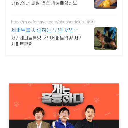
매장.실내 피칭 연습 가능매장레오
http://m.cafe.naver.com/shepherdclub
광고
세퍼트를 사랑하는 모임 저먼셰
퍼드 전문 분양 클럽
저먼세퍼트분양 저먼세퍼트입양 저먼
세퍼트훈련