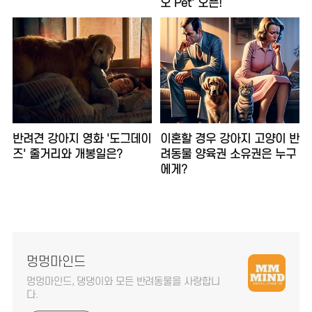
오 Pet' 오픈!
반려견 강아지 영화 '도그데이
이혼할 경우 강아지 고양이 반
즈' 줄거리와 개봉일은?
려동물 양육권 소유권은 누구
에게?
멍멍마인드
멍멍마인드, 댕댕이와 모든 반려동물을 사랑합니
다.