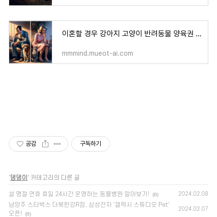
이혼할 경우 강아지 고양이 반려동물 양육권 소유권은 누구에게?
mmmind.mueot-ai.com
공감
구독하기
'
댕댕이
' 카테고리의 다른 글
설 명절 연휴 휴일 24시간 운영하는 동물병원 알아보기!
2024.02.08
(0)
남양주 스타벅스 더북한강R점, 삼성전자 '갤럭시 스튜디오 Pet'
2024.02.07
오픈!
(0)