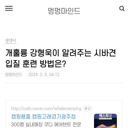
본문 바로가기
멍멍마인드
댕댕이
개훌륭 강형욱이 알려주는 시바견
입질 훈련 방법은?
멍멍마인드
2024. 2. 5. 04:12
http://cafe.naver.com/whalecamping
광고
캠핑용품 캠핑고래경기광주점
300평 실내매장 쿠디 에어텐트 전문