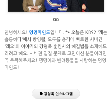
KBS
안녕하세요!
멍멍마인드
입니다. 🐾
오늘은 KBS2 '개는
훌륭하다'에서 방영될, 모두를 충격에 빠트린 시바견
'레오'의 이야기와 강형욱 훈련사의 해결법을 소개해드
리려고 해요.
시바견 입질 문제로 고민이신 분들이라면
꼭 주목해주세요! 댕댕이와 반려동물을 사랑하는 멍멍
마인드!
🐕 강형욱 인스타그램