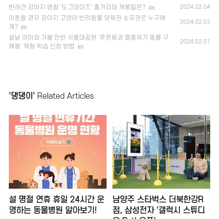
반려견 강아지 영화 '도그데이즈' 줄거리와 개봉일은?
2024.02.04
(0)
이혼할 경우 강아지 고양이 반려동물 양육권 소유권은 누구에
2024.02.03
게?
(0)
설날 아이와 가볼 만한 서울대공원 '푸른용과 멸종위기 동물 구
2024.02.01
해용' 체험 학습 신청 방법
(0)
'댕댕이'
Related Articles
설 명절 연휴 휴일 24시간 운
남양주 스타벅스 더북한강R
영하는 동물병원 알아보기!
점, 삼성전자 '갤럭시 스튜디