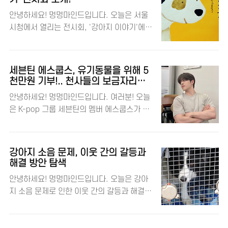
10주년을 기념하기 위한 것이랍니다. 댕댕이
안녕하세요! 멍멍마인드입니다. 오늘은 서울
와 반려동물을 사랑하는 멍멍마인드! 경기도
시청에서 열리는 전시회, '강아지 이야기'에
보도자료 경기도 동물보호복지 플랫폼 경기
대해 소개해드리려고 해요. 반려견과의 소중
도도우미견나눔센터 인스타그램 🐕‍🦺 다양한
한 추억을 예술로 표현한 이 전시회는 2023
프로그램 소개 이번 행사에는 입양 가족들의
년 12월 13일부터 2024년 1월 4일까지 서
입양 경험담 공유, 화성 번식장 구조견 입양파
세븐틴 에스쿱스, 유기동물을 위해 5
울시청 본관 8층 하늘광장 갤러리에서 열린답
티, 반려동물 관련 다채로운 체험 프로그램들
천만원 기부!.. 천사들의 보금자리는
니다. 🐕💕 댕댕이와 반려동물을 사랑하는 멍
어디?
이 마련되어 있어요. 입양 가족들과 자원봉사
안녕하세요! 멍멍마인드입니다. 여러분! 오늘
멍마인드! 서울특별시 보도자료 🎨 전시회 소
자들이 함께하는 온기 나눔 토크, 축하공연,
은 K-pop 그룹 세븐틴의 멤버 에스쿱스가 유
개, '강아지 이야기' 이번 전시회는 '개그림'
카드섹션 세레머니 등이 진행될 예정이에요.
기동물을 위해 기부한 이야기를 나눠볼까 해
작가 정유경님의 작품들로 구성되어 있어요.
🎶 🏡 ‘홈 스윗 홈..
요. 세 가지 기사를 통해 에스쿱스의 따뜻한
정유경 작가님은 13년간 함께한 반려견을 추
마음과 기부 활동에 대해 알아보았는데요, 각
억하며 강아지 그림을 그리기 시작했다고 해
강아지 소음 문제, 이웃 간의 갈등과
각의 기사에서 나온 내용을 바탕으로 에스쿱
요. 서울대학교 서양화과를 졸업하고 애니메
해결 방안 탐색
스의 선행을 살펴보겠습니다. 🎭 자세한 내용
이션 연출을 공부한 정유경 작가님의 작품들
안녕하세요! 멍멍마인드입니다. 오늘은 강아
은 기사 본문을 확인해 주세요! 댕댕이와 반려
은 강아지와의 일상을 따뜻하게 담아내고 있
지 소음 문제로 인한 이웃 간의 갈등과 해결
동물을 사랑하는 멍멍마인드! 세븐틴 에스쿱
죠. 🖌️ 개그림 인스타그램 🐾 전시 작품 하이
방안에 대해 이야기해볼까 합니다. 최근 몇몇
스 인스타그램 에스쿱스가 기부한 '천사들의
라이트 전시 작품들..
뉴스 기사들을 통해 이 문제가 어떻게 다루어
보금자리' 🌟 세븐틴 에스쿱스, 유기동물을