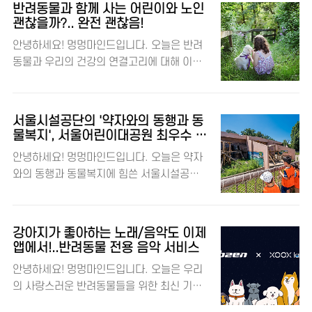
지고 있는지 살펴보았는데요, 각각의 기사에
위한 5천만 원 기부 먼저 매일경제 기사에 따
반려동물과 함께 사는 어린이와 노인
서 나온 내용을 바탕으로 강아지 소음 문제와
르면, 에스쿱스는 유기동물 보호소인 '천사들
괜찮을까?.. 완전 괜찮음!
그에 대한 다양한 시각을 자세히 살펴보겠습
의 보금자리'에 5천만 원을 기부했다고 해요.
안녕하세요! 멍멍마인드입니다. 오늘은 반려
니다. 🎭 자세한 내용은 기사 본문을 확인해
이 보호소는 유기견과 유기묘를 보호하며, 안
동물과 우리의 건강의 연결고리에 대해 이야
주세요! 댕댕이와 반려동물을 사랑하는 멍멍
락사 없이 운영되고 있답니다. 에스쿱스의 기
기해보려고 합니다. 코메디닷컴의 세 가지 기
마인드! 📢 강아지 소음에 대한 이웃의 항의,
부금은 동물들의 병..
사를 통해 반려동물이 우리의 정신적, 신체적
징역 1년 실형 선고 사례 먼저 MBN 뉴스 기
건강에 어떤 긍정적인 영향을 미치는지 알아
사에 따르면, 강아지 소음에 항의한 이웃에게
서울시설공단의 '약자와의 동행과 동
보았는데요, 각각의 기사에서 나온 내용을 바
폭력을 행사한 20대 남성이 징역 1년의 실형
물복지', 서울어린이대공원 최우수 장
탕으로 이 흥미로운 주제를 살펴보겠습니다.
관상 수상
을 선고받았습니다. 이 사건은 강아지 소음 문
안녕하세요! 멍멍마인드입니다. 오늘은 약자
🎭 자세한 내용은 기사 본문을 확인해 주세
제가 얼마나 심각한 갈등을 야기할 수 있는지
와의 동행과 동물복지에 힘쓴 서울시설공단
요! 댕댕이와 반려동물을 사랑하는 멍멍마인
를 보여주는 예입니다. 자세한 내용은 기사 본
의 서울어린이대공원이 2023 국내 동물원 평
드! 코메디닷컴 홈페이지 반려동물과 정신 건
문을 확인하..
가 어워드에서 '최우수 환경부 장관상'을 수상
강의 상관관계 🐶💖 먼저, 코메디닷컴의 기사
한 소식입니다!🏅 이번 수상은 단순한 상이 아
에 따르면, 반려동물과의 교감이 우리의 정신
강아지가 좋아하는 노래/음악도 이제
니라, 동물복지와 생물 다양성 보전에 대한 서
건강에 긍정적인 영향을 미친다고 합니다. 스
앱에서!..반려동물 전용 음악 서비스
울시설공단의 노력을 인정받은 결과랍니다.
트레스 호르몬 감소와 기분 좋은 신경전달물
안녕하세요! 멍멍마인드입니다. 오늘은 우리
자세한 내용을 함께 살펴볼까요? 🧐 댕댕이
질의 증가, 우울증과 강박증 완화 등이 그 예
의 사랑스러운 반려동물들을 위한 최신 기술
와 반려동물을 사랑하는 멍멍마인드! 서울특
입니다. 자세한 내용은 기사 본문을 확인하시
에 대해 이야기해볼까 합니다. 최근에 반려동
별시 보도자료 서울어린이대공원 인스타그램