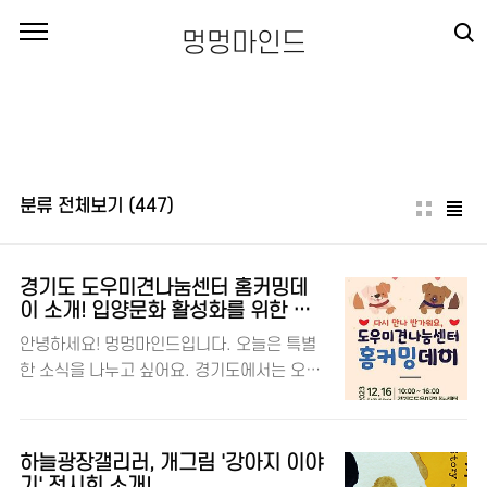
본문 바로가기
멍멍마인드
분류 전체보기
(447)
경기도 도우미견나눔센터 홈커밍데
이 소개! 입양문화 활성화를 위한 입
양파티 등
안녕하세요! 멍멍마인드입니다. 오늘은 특별
한 소식을 나누고 싶어요. 경기도에서는 오는
12월 16일, 도우미견나눔센터에서 ‘다시 만
나 반가워요, 도우미견나눔센터 홈커밍데이’
행사를 개최한다고 해요! 🎉 이번 행사는 반려
하늘광장갤리러, 개그림 '강아지 이야
동물 입양문화를 더욱 활성화하고, 센터 개관
기' 전시회 소개!