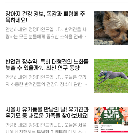
기 바랍니다. 반려동물이 우리에..
물을 위한 다양한 혁신적인 서비스들이 소개
서울시설공단 홈페이지 서울어린이대공원의
되었는데요, 특히 반려동물 전용 음악 서비스
눈부신 성과 🌿 서울어린이대공원은 국내 14
강아지 건강 경보, 독감과 폐렴에 주
에 대한 세 가지 기사를 통해 이 서비스에 대
개 동물원과 수족관을 대상으로 한 평가에서
목하세요!
해 알아보았습니다. 🎶 각각의 기사에서 나온
최우수 기관으로 선정되었어요. 이 평가는 생
안녕하세요! 멍멍마인드입니다. 반려견을 사
내용을 대략적으로 살펴보겠습니다. 자세한
물 다양성 보전 전문기관으로서의 활동을 기
랑하는 모든 분들에게 중요한 소식을 전해드
내용은 각 기사의 본문을 확인해 주세요! 댕댕
준으로 이루어졌는데요, 서울어린이대공원은
립니다! 최근 미국에서 강아지 독감과 폐렴 사
이와 반려동물을 사랑하는 멍멍마인드! 비투
'약자와의 동행'이라는 주제 아래, 동..
례가 급증하고 있는데요, 이와 관련된 세 가지
엔 홈페이지 XOOX M 앱 바로가기 🐾 비투엔
다른 기사를 통해 강아지 건강에 대한 경각심
과 XOOX LAB의 협력으로 탄생한 펫 맞춤형
반려견 장수약! 특히 대형견의 노화를
을 높이고자 합니다. 🎭 자세한 내용은 각 기
음악 서비스 먼저, 데이터넷 기사에 따르면,
늦출 수 있을까?.. 최신 연구 동향
사 본문을 확인해 주세요! 댕댕이와 반려동물
비투엔과 XOOX LAB이 협력하여 CCTV와 스
안녕하세요! 멍멍마인드입니다. 오늘은 우리
을 사랑하는 멍멍마인드! 우리 동네 동물병원
피커를 통한 펫 맞춤형 음악 추천 AI 기술을
의 소중한 반려견들의 건강과 장수에 관한 흥
찾아보기 🌡️ 미국에서 확산 중인 신종 강아지
출시했다고 합니다. 이 기술은 반려동물의 음
미로운 주제를 다뤄볼까 합니다. 반려견의 노
호흡기 질환 첫 번째로, 뉴시스 기사에 따르
악 취향을..
화를 늦추는 연구에 대한 세 가지 국외 기사를
면, 미국 전역에서 신종 강아지 호흡기 질환이
통해 최신 동향을 알아보았는데요, 각각의 기
확산되고 있습니다. 특히 콜로라도에서는 강
서울시 유기동물 만남의 날! 유기견과
사에서 나온 내용을 바탕으로 반려견의 노화
아지 폐렴 사례가 지난해 같은 기간에 비해
유기묘 등 새로운 가족을 찾아보세요!
방지에 대해 자세히 살펴보겠습니다. 🎭 자세
50% 증가했다고 해요. 이 질병은 일반적인
안녕하세요! 멍멍마인드입니다. 오늘은 서울
한 내용은 기사 본문을 확인해 주세요! 댕댕이
호흡기 질환보다 더 심각한 상태로 이어질 수
시에서 진행하는 특별한 이벤트에 대해 소개