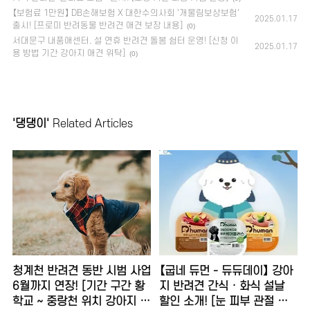
【보험료 1만원】 DB손해보험 X 대한수의사회 '개물림보상보험'
2025.01.17
출시! [프로미 반려동물 반려견 애견 보장 내용]
(0)
서대문구 내품애센터, 설 연휴 반려견 돌봄 쉼터 운영! [신청 이
2025.01.17
용 방법 기간 강아지 애견 위탁]
(0)
'댕댕이'
Related Articles
청계천 반려견 동반 시범 사업
【굽네 듀먼 - 듀듀데이】 강아
6월까지 연장! [기간 구간 황
지 반려견 간식 · 화식 설날
학교 ~ 중랑천 위치 강아지 출
할인 소개! [눈 피부 관절 건