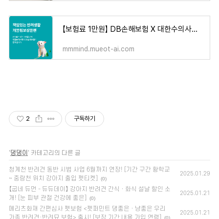
【보험료 1만원】 DB손해보험 X 대한수의사회 '개물림보상보험' 출시! [프로미 반려동물 반려견
mmmind.mueot-ai.com
2
구독하기
'
댕댕이
' 카테고리의 다른 글
청계천 반려견 동반 시범 사업 6월까지 연장! [기간 구간 황학교
2025.01.29
~ 중랑천 위치 강아지 출입 펫티켓]
(0)
【굽네 듀먼 - 듀듀데이】 강아지 반려견 간식 · 화식 설날 할인 소
2025.01.21
개! [눈 피부 관절 건강에 좋은]
(0)
메리츠화재 간편심사 펫보험 <펫퍼민트 댕좋은 · 냥좋은 우리
2025.01.21
가족 반려견·반려묘 보험> 출시! [보장 기간 내용 가입 연령]
(0)