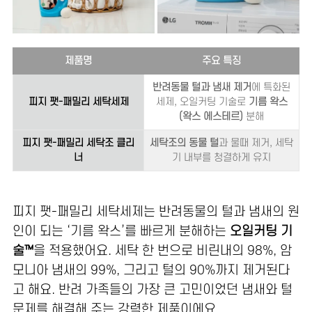
제품명
주요 특징
반려동물 털과 냄새 제거
에 특화된
피지 팻-패밀리 세탁세제
세제, 오일커팅 기술로
기름 왁스
(왁스 에스테르)
분해
피지 팻-패밀리 세탁조 클리
세탁조의 동물 털
과 물때 제거, 세탁
너
기 내부를 청결하게 유지
피지 팻-패밀리 세탁세제는 반려동물의 털과 냄새의 원
인이 되는 ‘기름 왁스’를 빠르게 분해하는
오일커팅 기
술™
을 적용했어요. 세탁 한 번으로 비린내의 98%, 암
모니아 냄새의 99%, 그리고 털의 90%까지 제거된다
고 해요.
반려 가족들의 가장 큰 고민이었던 냄새와 털
문제를 해결해 주는 강력한 제품이에요.