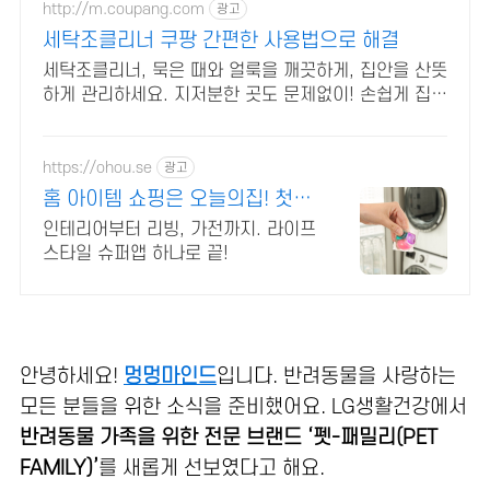
http://m.coupang.com
광고
세탁조클리너 쿠팡 간편한 사용법으로 해결
세탁조클리너, 묵은 때와 얼룩을 깨끗하게, 집안을 산뜻
하게 관리하세요. 지저분한 곳도 문제없이! 손쉽게 집안
청소를 마무리하고 쾌적함을 즐기세요.
https://ohou.se
광고
홈 아이템 쇼핑은 오늘의집! 첫구
매라면 최대 2만원 할인
인테리어부터 리빙, 가전까지. 라이프
스타일 슈퍼앱 하나로 끝!
안녕하세요!
멍멍마인드
입니다. 반려동물을 사랑하는
모든 분들을 위한 소식을 준비했어요. LG생활건강에서
반려동물 가족을 위한 전문 브랜드 ‘펫-패밀리(PET
FAMILY)’
를 새롭게 선보였다고 해요.