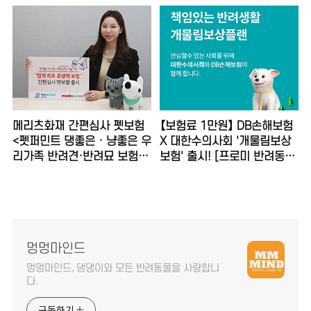
입 펫티켓]
강에 좋은]
메리츠화재 간편심사 펫보험
【보험료 1만원】 DB손해보험
<펫퍼민트 댕좋은 · 냥좋은 우
X 대한수의사회 '개물림보상
리가족 반려견·반려묘 보험>
보험' 출시! [프로미 반려동물
출시! [보장 기간 내용 가입
반려견 애견 보장 내용]
연령]
멍멍마인드
멍멍마인드, 댕댕이와 모든 반려동물을 사랑합니
다.
구독하기