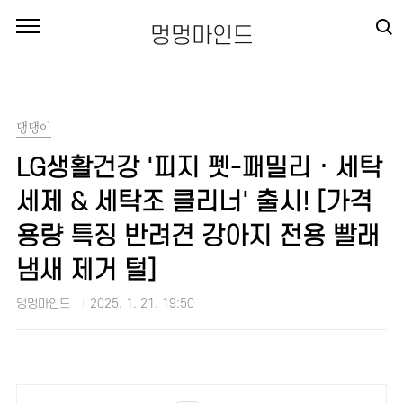
본문 바로가기
멍멍마인드
댕댕이
LG생활건강 '피지 펫-패밀리 · 세탁
세제 & 세탁조 클리너' 출시! [가격
용량 특징 반려견 강아지 전용 빨래
냄새 제거 털]
멍멍마인드
2025. 1. 21. 19:50