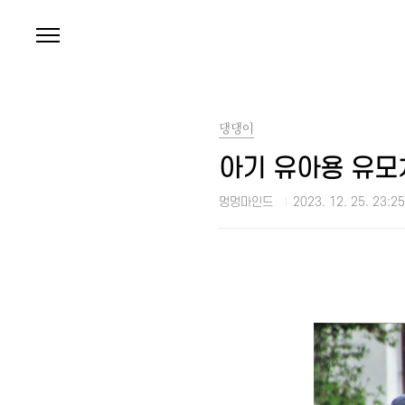
본문 바로가기
댕댕이
아기 유아용 유모
멍멍마인드
2023. 12. 25. 23:25