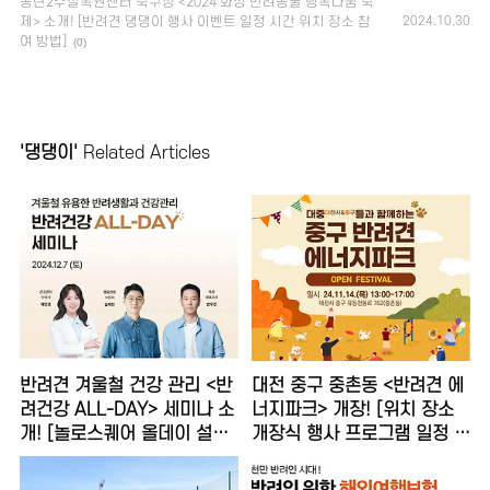
동탄2수질복원센터 축구장 <2024 화성 반려동물 행복나눔 축
제> 소개! [반려견 댕댕이 행사 이벤트 일정 시간 위치 장소 참
2024.10.30
여 방법]
(0)
'댕댕이'
Related Articles
반려견 겨울철 건강 관리 <반
대전 중구 중촌동 <반려견 에
려건강 ALL-DAY> 세미나 소
너지파크> 개장! [위치 장소
개! [놀로스퀘어 올데이 설채
개장식 행사 프로그램 일정 유
현 채민경 수의사 변우진 코치
기견 입양 상담 운영 시간 예
강아지]
약 방법]