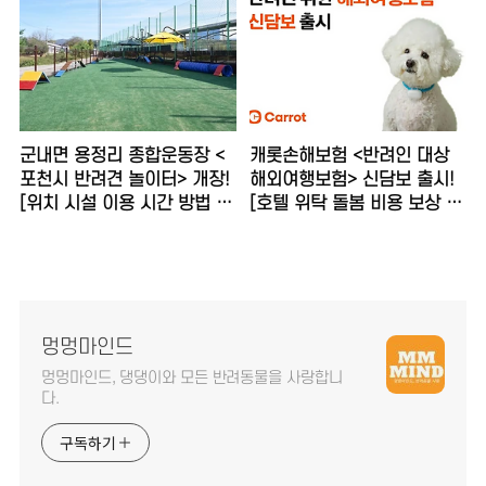
군내면 용정리 종합운동장 <
캐롯손해보험 <반려인 대상
포천시 반려견 놀이터> 개장!
해외여행보험> 신담보 출시!
[위치 시설 이용 시간 방법 강
[호텔 위탁 돌봄 비용 보상 내
아지 운동장]
용 와요 펫시터 혜택 강아지
고양이]
멍멍마인드
멍멍마인드, 댕댕이와 모든 반려동물을 사랑합니
다.
구독하기