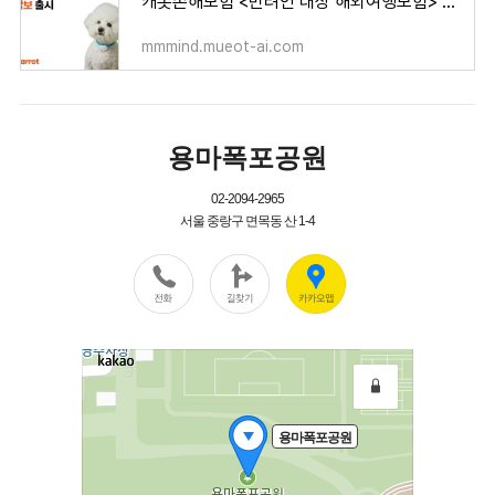
캐롯손해보험 <반려인 대상 해외여행보험> 신담보 출시! [호텔 위탁 돌봄 비용 보상 내용 와요 펫
mmmind.mueot-ai.com