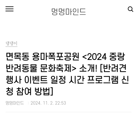
본문 바로가기
멍멍마인드
댕댕이
면목동 용마폭포공원 <2024 중랑
반려동물 문화축제> 소개! [반려견
행사 이벤트 일정 시간 프로그램 신
청 참여 방법]
멍멍마인드
2024. 11. 2. 22:53