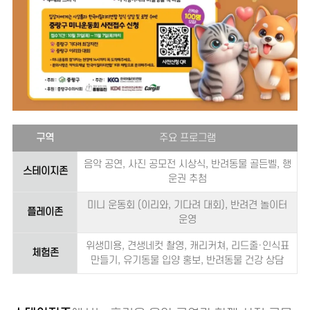
구역
주요 프로그램
음악 공연, 사진 공모전 시상식, 반려동물 골든벨, 행
스테이지존
운권 추첨
미니 운동회 (이리와, 기다려 대회), 반려견 놀이터
플레이존
운영
위생미용, 견생네컷 촬영, 캐리커쳐, 리드줄·인식표
체험존
만들기, 유기동물 입양 홍보, 반려동물 건강 상담