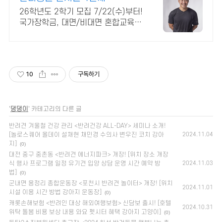
26학년도 2학기 모집 7/22(수)부터!
국가장학금, 대면/비대면 혼합교육
다양한 장학혜택, 인서울 4년제 최초
반려동물학과, 동물훈련 및 보건서비
스
10
구독하기
'
댕댕이
' 카테고리의 다른 글
반려견 겨울철 건강 관리 <반려건강 ALL-DAY> 세미나 소개!
[놀로스퀘어 올데이 설채현 채민경 수의사 변우진 코치 강아
2024.11.04
지]
(0)
대전 중구 중촌동 <반려견 에너지파크> 개장! [위치 장소 개장
식 행사 프로그램 일정 유기견 입양 상담 운영 시간 예약 방
2024.11.03
법]
(0)
군내면 용정리 종합운동장 <포천시 반려견 놀이터> 개장! [위치
2024.11.01
시설 이용 시간 방법 강아지 운동장]
(0)
캐롯손해보험 <반려인 대상 해외여행보험> 신담보 출시! [호텔
2024.10.31
위탁 돌봄 비용 보상 내용 와요 펫시터 혜택 강아지 고양이]
(0)