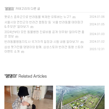
'
댕댕이
' 카테고리의 다른 글
팻로스 증후군으로 반려동물 복제한 유튜버는 누구?
2024.01.06
(0)
서울시와 연천군의 반려견 캠핑장 등 '서울 반려동물 테마파크
2024.01.05
& 추모관' 알아보기
(0)
2024년부터 모든 동물병원 진료비용 공개 의무화! 알아두면 좋
2024.01.03
은 정보
(0)
반려동물행동지도사 국가자격 일정과 시험 내용 알아보기!
2024.01.02
(0)
삼성 펫가전을 댕댕이와 함께, 삼성스토어 반려견 동행 스토어
2023.12.31
이벤트 소개
(0)
'댕댕이'
Related Articles