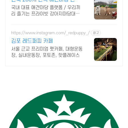
200개 단독애견운동장
국내 대표 애견마당 플랫폼 / 우리끼
리 즐기는 프라이빗 강아지마당대여
/단독대관 냉난방 실내공간 /바베큐
/ 불멍 / 애견수영장 / 대형견도 예약
가능
https://www.instagram.com/_redpuppy_/
광고
김포 레드퍼피 카페
서울 근교 프리미엄 펫카페, 대형운동
장, 실내운동장, 포토존, 핫플레이스