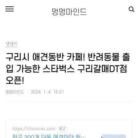
본문 바로가기
멍멍마인드
댕댕이
구리시 애견동반 카페! 반려동물 출
입 가능한 스타벅스 구리갈매DT점
오픈!
멍멍마인드
2024. 1. 4. 15:31
https://choncnic.com
광고
전국 200개 단독 애견마당 전국