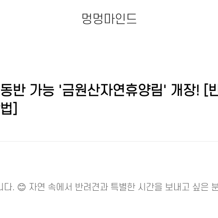
멍멍마인드
동반 가능 '금원산자연휴양림' 개장! [
법]
니다. 😊 자연 속에서 반려견과 특별한 시간을 보내고 싶은 