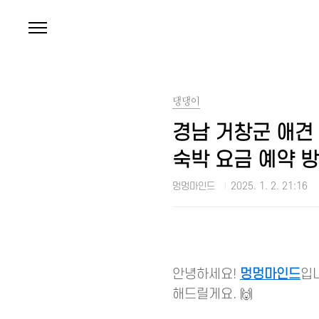
본문 바로가기
댕댕이
경남 거창군 애견 
숙박 요금 예약 방
멍멍마인드
2025. 1. 2. 21:16
안녕하세요!
멍멍마인드
입
해드릴게요. 🙌