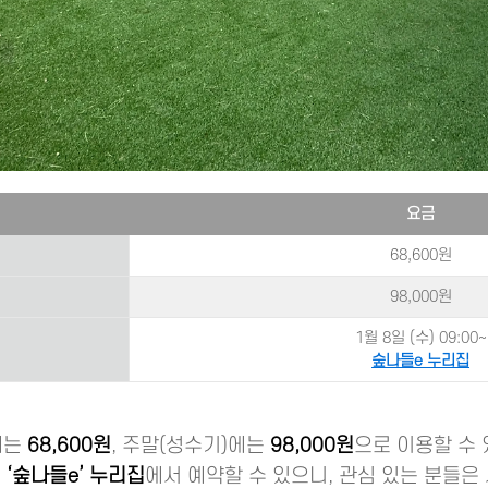
요금
68,600원
98,000원
1월 8일 (수) 09:00~
숲나들e 누리집
에는
68,600원
, 주말(성수기)에는
98,000원
으로 이용할 수 
는
‘숲나들e’ 누리집
에서 예약할 수 있으니, 관심 있는 분들은 